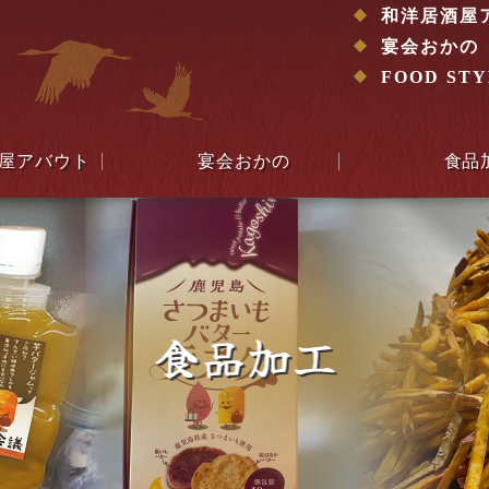
和洋居酒屋
宴会おかの
FOOD ST
屋アバウト
宴会おかの
食品